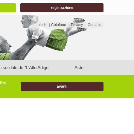
registrazione
deutsch
Colofone
Privacy
Contatto
o solidale de “L’Alto Adige
Aste
aiuta”
dito