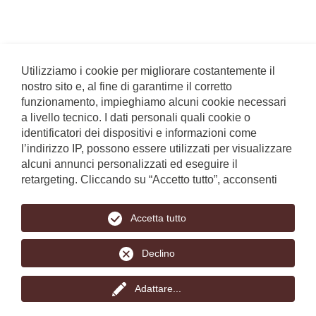
Utilizziamo i cookie per migliorare costantemente il
nostro sito e, al fine di garantirne il corretto
funzionamento, impieghiamo alcuni cookie necessari
a livello tecnico. I dati personali quali cookie o
identificatori dei dispositivi e informazioni come
Pagamento online
Bollettino
l’indirizzo IP, possono essere utilizzati per visualizzare
alcuni annunci personalizzati ed eseguire il
Donazione telefonica:
800 832 890
retargeting. Cliccando su “Accetto tutto”, acconsenti
volontariamente al trattamento dei tuoi dati. Puoi
trovare maggiori informazioni nella nostra
policy sulla
Accetta tutto
protezione dei dati
, che ti consente anche di
modificare in ogni momento le tue scelte.
Declino
L'Alto Adige aiuta, Piazza Verdi 43, 39100 Bolzano, Numero
verde: 800 832 890 | Codice Fiscale: 02518600214
Adattare
...
Web supported by KONVERTO