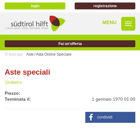
login
registrazione
Fai un'offerta
Ti trovi qui:
Aste
Asta Online Speciale
Aste speciali
indietro
Prezzo:
Terminata il:
1 gennaio 1970 01:00
condividi